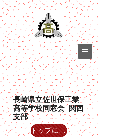
​長崎県立佐世保工業
高等学校同窓会 関西
支部
トップに戻る